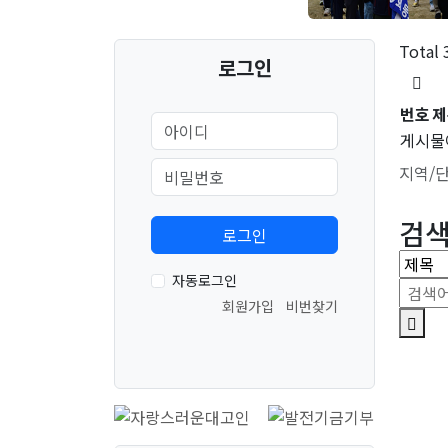
Total
로그인
번호
제
게시물
지역/
검
자동로그인
회원가입
비번찾기