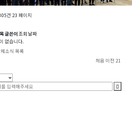
 305건
23 페이지
목
글쓴이
조회
날짜
이 없습니다.
단체소식 목록
처음
이전
21
색