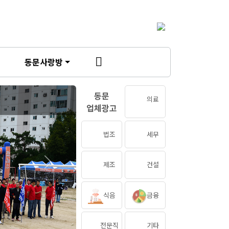
동문사랑방
동문
의료
업체광고
법조
세무
제조
건설
Next
식음
금융
전문직
기타