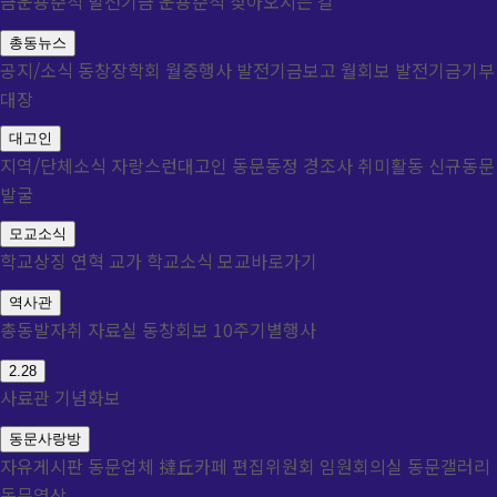
금운용준칙
발전기금 운용준칙
찾아오시는 길
총동뉴스
공지/소식
동창장학회
월중행사
발전기금보고
월회보
발전기금기부
대장
대고인
지역/단체소식
자랑스런대고인
동문동정
경조사
취미활동
신규동문
발굴
모교소식
학교상징
연혁
교가
학교소식
모교바로가기
역사관
총동발자취
자료실
동창회보
10주기별행사
2.28
사료관
기념화보
동문사랑방
자유게시판
동문업체
撻丘카페
편집위원회
임원회의실
동문갤러리
동문영상