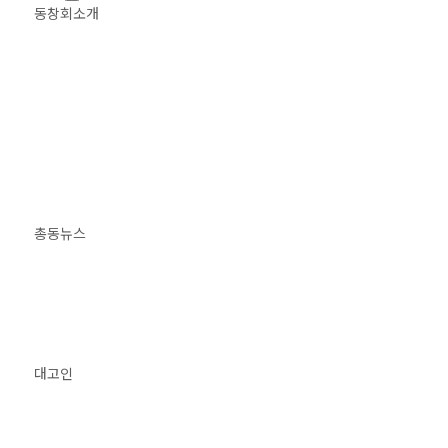
동창회소개
총동뉴스
대고인